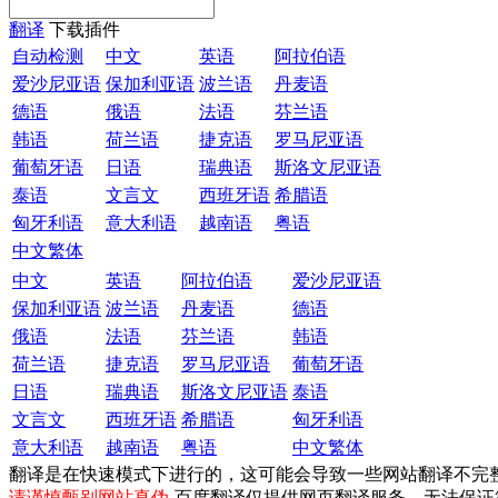
翻译
下载插件
自动检测
中文
英语
阿拉伯语
爱沙尼亚语
保加利亚语
波兰语
丹麦语
德语
俄语
法语
芬兰语
韩语
荷兰语
捷克语
罗马尼亚语
葡萄牙语
日语
瑞典语
斯洛文尼亚语
泰语
文言文
西班牙语
希腊语
匈牙利语
意大利语
越南语
粤语
中文繁体
中文
英语
阿拉伯语
爱沙尼亚语
保加利亚语
波兰语
丹麦语
德语
俄语
法语
芬兰语
韩语
荷兰语
捷克语
罗马尼亚语
葡萄牙语
日语
瑞典语
斯洛文尼亚语
泰语
文言文
西班牙语
希腊语
匈牙利语
意大利语
越南语
粤语
中文繁体
翻译是在快速模式下进行的，这可能会导致一些网站翻译不完
请谨慎甄别网站真伪
-百度翻译仅提供网页翻译服务，无法保证第