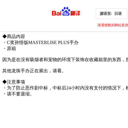
源语言:
日语
请谨慎甄别网站真