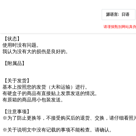
源语言:
日语
请谨慎甄别网站真