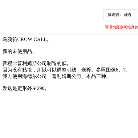
源语言:
日语
请谨慎甄别网站真